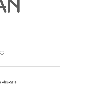
AN
n vleugels