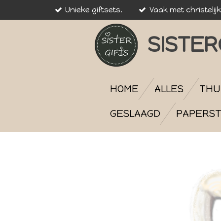
Unieke giftsets.
Vaak met christelij
Ga
direct
naar
SISTER
de
hoofdinhoud
HOME
ALLES
THU
GESLAAGD
PAPERST