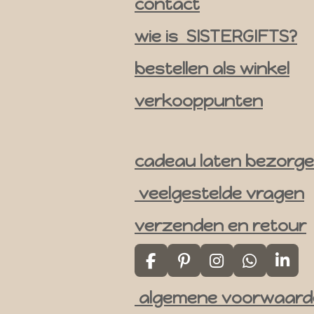
contact
a
m
wie is SISTERGIFTS?
bestellen als winkel
verkooppunten
cadeau laten bezorg
veelgestelde vragen
verzenden en retour
F
P
I
W
L
a
i
n
h
i
algemene voorwaard
c
n
s
a
n
e
t
t
t
k