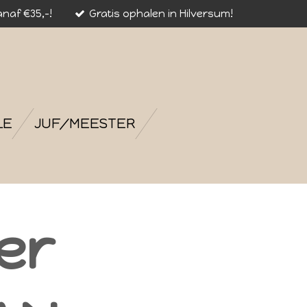
naf €35,-!
Gratis ophalen in Hilversum!
LE
JUF/MEESTER
er