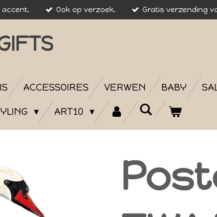
k accent.
Ook op verzoek.
Gratis verzending va
GIFTS
IS
ACCESSOIRES
VERWEN
BABY
SA
YLING
ART10
Post