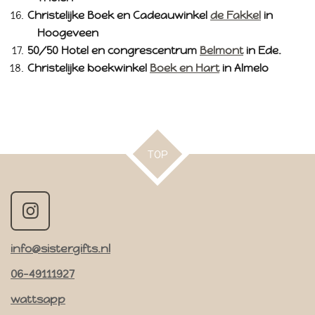
Christelijke Boek en Cadeauwinkel
de Fakkel
in
Hoogeveen
50/50 Hotel en congrescentrum
Belmont
in Ede.
Christelijke boekwinkel
Boek en Hart
in Almelo
TOP
I
n
info@sistergifts.nl
s
t
06-49111927
a
wattsapp
g