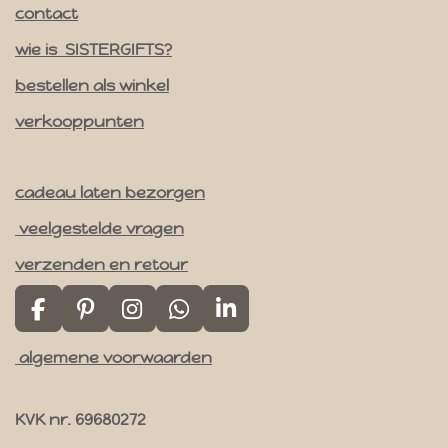
contact
r
a
wie is SISTERGIFTS?
m
bestellen als winkel
verkooppunten
cadeau laten bezorgen
veelgestelde vragen
verzenden en retour
F
P
I
W
L
a
i
n
h
i
algemene voorwaarden
c
n
s
a
n
e
t
t
t
k
b
e
a
s
e
KVK nr. 69680272
o
r
g
A
d