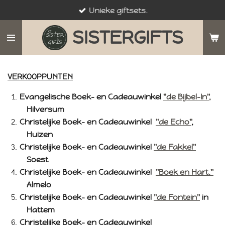
Unieke giftsets.
Ga
direct
SISTERGIFTS
naar
de
hoofdinhoud
VERKOOPPUNTEN
Evangelische Boek- en Cadeauwinkel
"de Bijbel-In",
Hilversum
Christelijke Boek- en Cadeauwinkel
"de Echo"
,
Huizen
Christelijke Boek- en Cadeauwinkel
"de Fakkel"
Soest
Christelijke Boek- en Cadeauwinkel
"Boek en Hart."
Almelo
Christelijke Boek- en Cadeauwinkel
"de Fontein"
in
Hattem
Christelijke Boek- en Cadeauwinkel