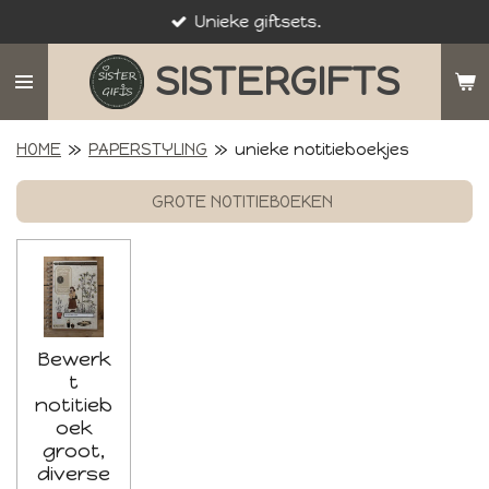
Unieke giftsets.
Ga
direct
SISTERGIFTS
naar
de
hoofdinhoud
HOME
»
PAPERSTYLING
»
unieke notitieboekjes
GROTE NOTITIEBOEKEN
Bewerk
t
notitieb
oek
groot,
diverse