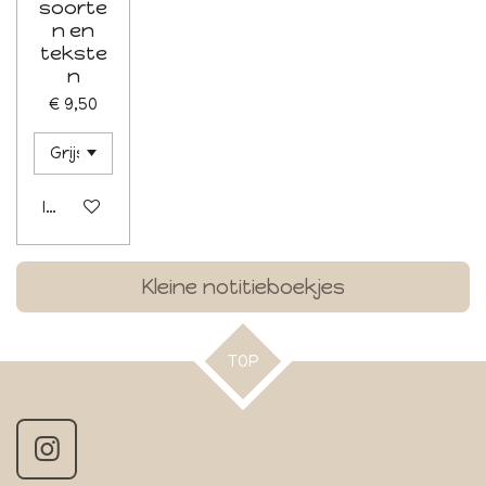
soorte
n en
tekste
n
€ 9,50
In winkelwagen
Kleine notitieboekjes
TOP
I