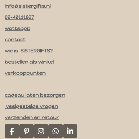
n
info@sistergifts.nl
s
t
06-49111927
a
wattsapp
g
contact
r
a
wie is SISTERGIFTS?
m
bestellen als winkel
verkooppunten
cadeau laten bezorgen
veelgestelde vragen
verzenden en retour
F
P
I
W
L