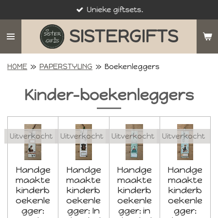
Unieke giftsets.
Ga
direct
SISTERGIFTS
naar
de
hoofdinhoud
HOME
»
PAPERSTYLING
»
Boekenleggers
Kinder-boekenleggers
Uitverkocht
Uitverkocht
Uitverkocht
Uitverkocht
Handge
Handge
Handge
Handge
maakte
maakte
maakte
maakte
kinderb
kinderb
kinderb
kinderb
oekenle
oekenle
oekenle
oekenle
gger:
gger: In
gger: in
gger: