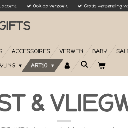
k accent.
Ook op verzoek.
Gratis verzending va
GIFTS
S
ACCESSOIRES
VERWEN
BABY
SAL
YLING
ART10
ST & VLIEG