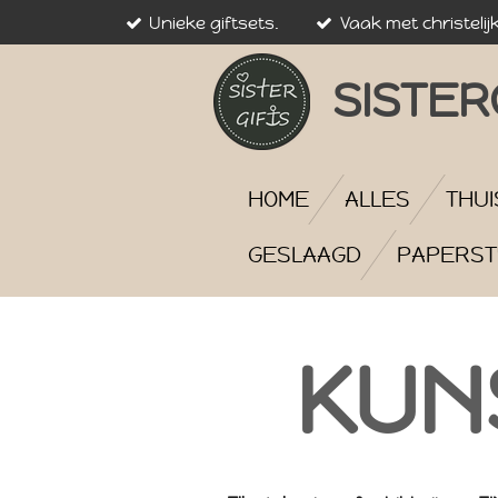
Unieke giftsets.
Vaak met christelij
Ga
direct
naar
SISTER
de
hoofdinhoud
HOME
ALLES
THUI
GESLAAGD
PAPERST
KUN