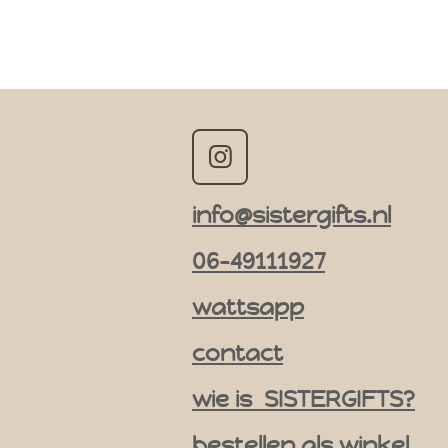
I
n
info@sistergifts.nl
s
t
06-49111927
a
g
wattsapp
r
contact
a
m
wie is SISTERGIFTS?
bestellen als winkel