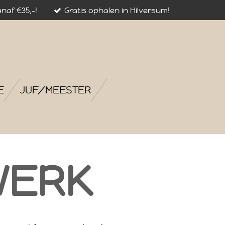
naf €35,-!
Gratis ophalen in Hilversum!
E
JUF/MEESTER
WERK