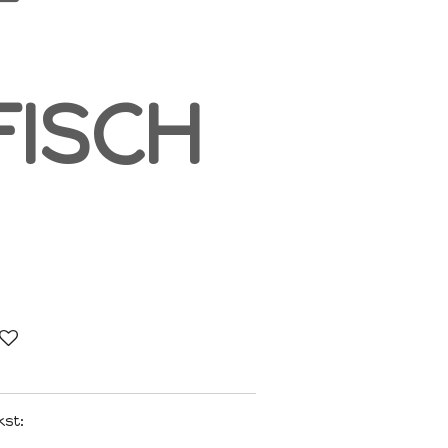
T
FISCH
kst: