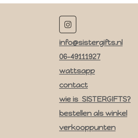
I
n
info@sistergifts.nl
s
t
06-49111927
a
g
wattsapp
r
contact
a
m
wie is SISTERGIFTS?
bestellen als winkel
verkooppunten