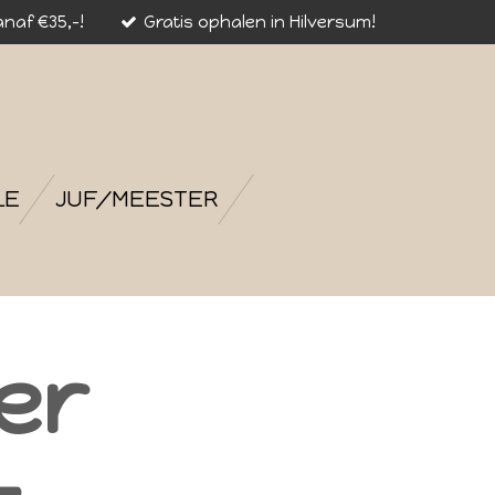
naf €35,-!
Gratis ophalen in Hilversum!
LE
JUF/MEESTER
er