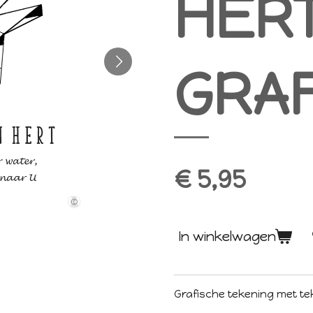
HER
GRA
€ 5,95
In winkelwagen
G
rafische tekening met te