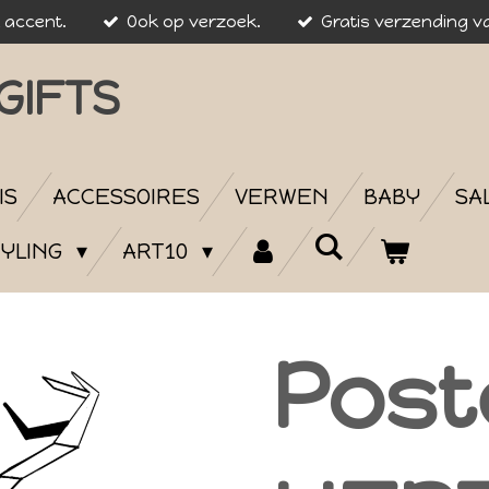
k accent.
Ook op verzoek.
Gratis verzending va
GIFTS
IS
ACCESSOIRES
VERWEN
BABY
SA
YLING
ART10
Post