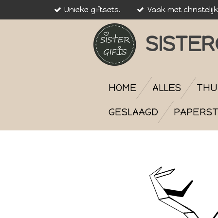
Unieke giftsets.
Vaak met christelij
Ga
direct
naar
SISTER
de
hoofdinhoud
HOME
ALLES
THU
GESLAAGD
PAPERST