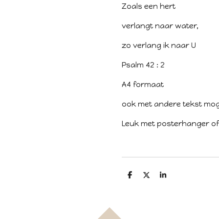
Zoals een hert
verlangt naar water,
zo verlang ik naar U
Psalm 42 : 2
A4 formaat
ook met andere tekst moge
Leuk met posterhanger of f
D
D
S
e
e
h
l
e
a
e
l
r
n
e