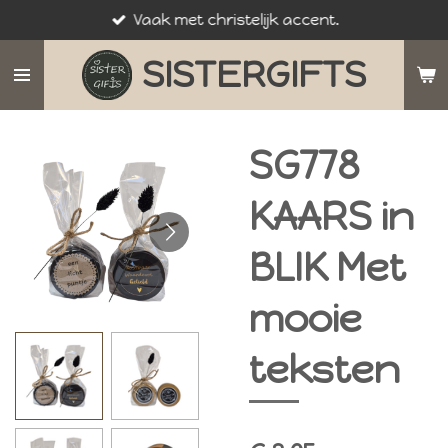
Vaak met christelijk accent.
Ga
direct
SISTERGIFTS
naar
de
hoofdinhoud
SG778
KAARS in
BLIK Met
mooie
teksten