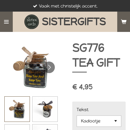
Vaak met christelijk accent.
Ga
direct
SISTERGIFTS
naar
de
hoofdinhoud
SG776
TEA GIFT
€ 4,95
Tekst