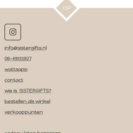
n
e
n
TOP
I
n
info@sistergifts.nl
s
t
06-49111927
a
wattsapp
g
contact
r
a
wie is SISTERGIFTS?
m
bestellen als winkel
verkooppunten