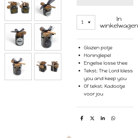
In
winkelwage
Glazen potje
Honinglepel
Engelse losse thee
Tekst: The Lord bless
you and keep you
Of tekst: Kadootje
voor jou
D
D
S
D
e
e
h
e
l
e
a
l
e
l
r
e