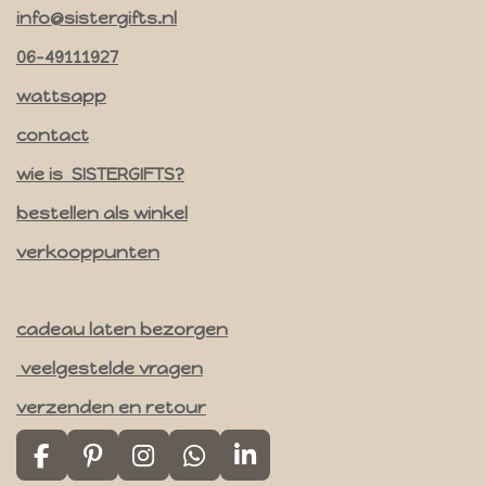
n
info@sistergifts.nl
s
t
06-49111927
a
wattsapp
g
contact
r
a
wie is SISTERGIFTS?
m
bestellen als winkel
verkooppunten
cadeau laten bezorgen
veelgestelde vragen
verzenden en retour
F
P
I
W
L