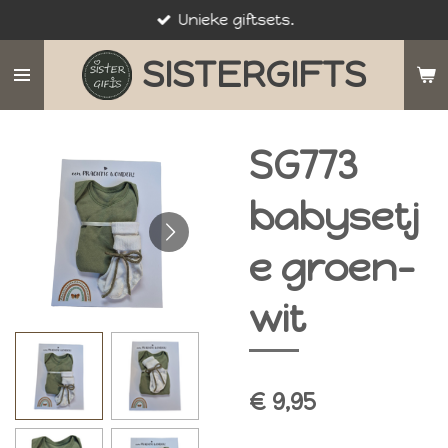
Unieke giftsets.
Ga
direct
SISTERGIFTS
naar
de
hoofdinhoud
SG773
babysetj
e groen-
wit
€ 9,95