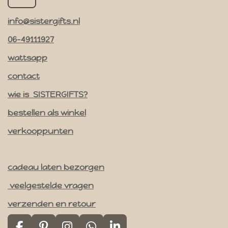
n
info@sistergifts.nl
s
t
06-49111927
a
wattsapp
g
contact
r
a
wie is SISTERGIFTS?
m
bestellen als winkel
verkooppunten
cadeau laten bezorgen
veelgestelde vragen
verzenden en retour