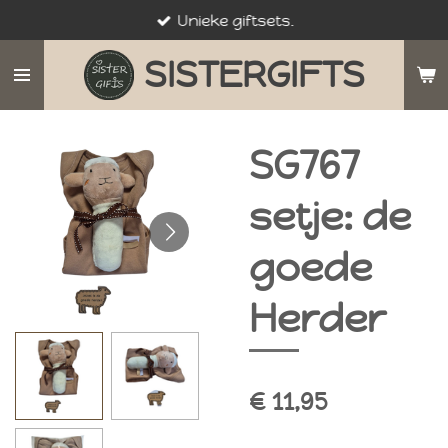
Unieke giftsets.
Ga
direct
SISTERGIFTS
naar
de
hoofdinhoud
SG767
setje: de
goede
Herder
€ 11,95