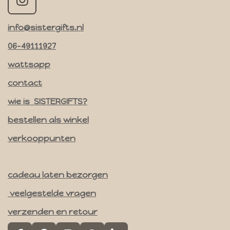
I
n
info@sistergifts.nl
s
t
06-49111927
a
wattsapp
g
contact
r
a
wie is SISTERGIFTS?
m
bestellen als winkel
verkooppunten
cadeau laten bezorgen
veelgestelde vragen
verzenden en retour