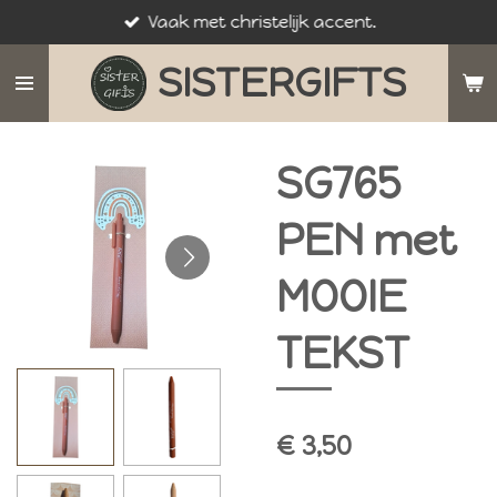
Vaak met christelijk accent.
Ga
direct
SISTERGIFTS
naar
de
hoofdinhoud
SG765
PEN met
MOOIE
TEKST
€ 3,50