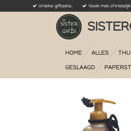
Unieke giftsets.
Vaak met christelij
Ga
direct
naar
SISTER
de
hoofdinhoud
HOME
ALLES
THU
GESLAAGD
PAPERST