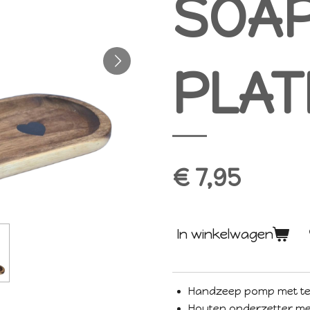
SOAP
PLAT
€ 7,95
In winkelwagen
Handzeep pomp met tek
Houten onderzetter met