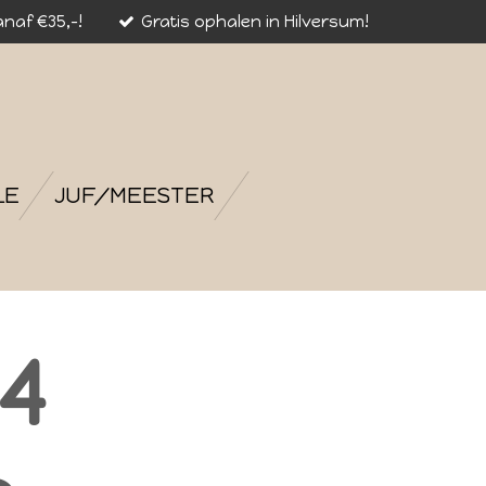
naf €35,-!
Gratis ophalen in Hilversum!
LE
JUF/MEESTER
4