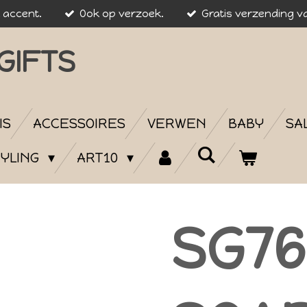
k accent.
Ook op verzoek.
Gratis verzending va
GIFTS
IS
ACCESSOIRES
VERWEN
BABY
SA
YLING
ART10
SG76