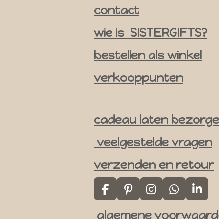
contact
a
m
wie is SISTERGIFTS?
bestellen als winkel
verkooppunten
cadeau laten bezorg
veelgestelde vragen
verzenden en retour
F
P
I
W
L
a
i
n
h
i
algemene voorwaard
c
n
s
a
n