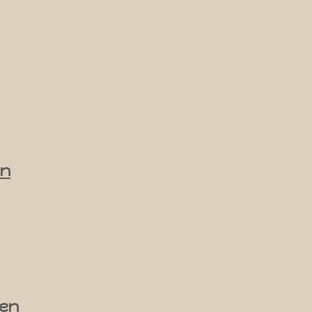
en
en