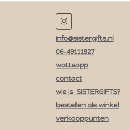
I
n
info@sistergifts.nl
s
t
06-49111927
a
g
wattsapp
r
contact
a
m
wie is SISTERGIFTS?
bestellen als winkel
verkooppunten