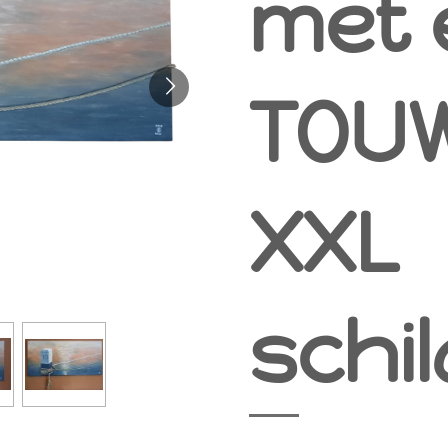
met 
TOU
XXL
schil