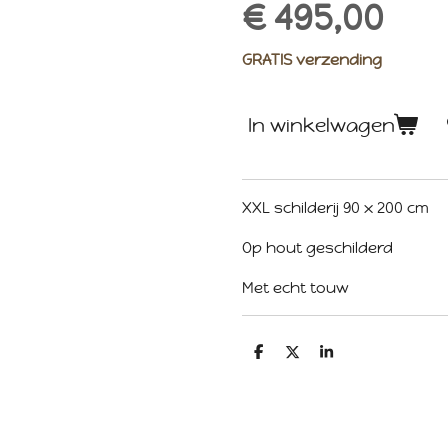
€ 495,00
GRATIS verzending
In winkelwagen
XXL schilderij 90 x 200 cm
Op hout geschilderd
Met echt touw
D
D
S
e
e
h
l
e
a
e
l
r
n
e