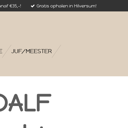
naf €35,-!
Gratis ophalen in Hilversum!
E
JUF/MEESTER
DALF