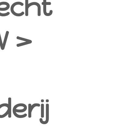
echt
W >
derij