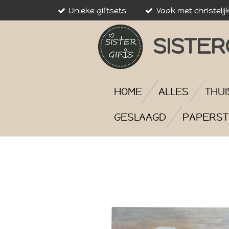
Unieke giftsets.
Vaak met christelij
Ga
direct
naar
SISTER
de
hoofdinhoud
HOME
ALLES
THUI
GESLAAGD
PAPERST