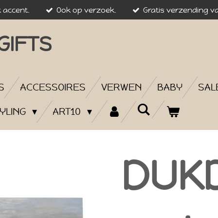
k accent.
Ook op verzoek.
Gratis verzending va
GIFTS
S
ACCESSOIRES
VERWEN
BABY
SAL
YLING
ART10
DUK