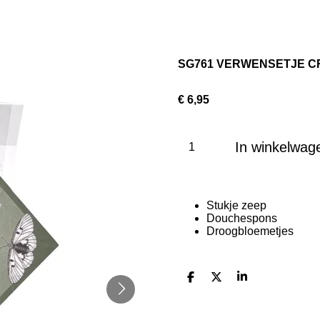
SG761 VERWENSETJE 
€ 6,95
In winkelwag
Stukje zeep
Douchespons
Droogbloemetjes
D
D
S
e
e
h
l
e
a
e
l
r