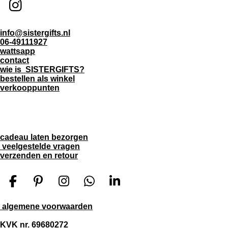
I
n
info@sistergifts.nl
s
06-49111927
wattsapp
t
contact
a
wie is SISTERGIFTS?
bestellen als winkel
g
verkooppunten
r
a
m
cadeau laten bezorgen
veelgestelde vragen
verzenden en retour
F
P
I
W
L
a
i
n
h
i
algemene voorwaarden
c
n
s
a
n
e
t
t
t
k
KVK nr. 69680272