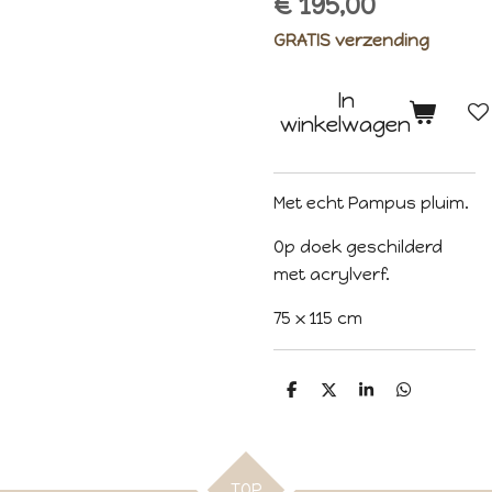
€ 195,00
GRATIS verzending
In
winkelwagen
Met echt Pampus pluim.
Op doek geschilderd
met acrylverf.
75 x 115 cm
D
D
S
D
e
e
h
e
l
e
a
l
e
l
r
e
n
e
n
TOP