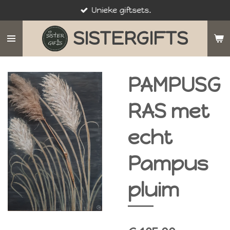
Unieke giftsets.
Ga
direct
SISTERGIFTS
naar
de
hoofdinhoud
PAMPUSG
RAS met
echt
Pampus
pluim