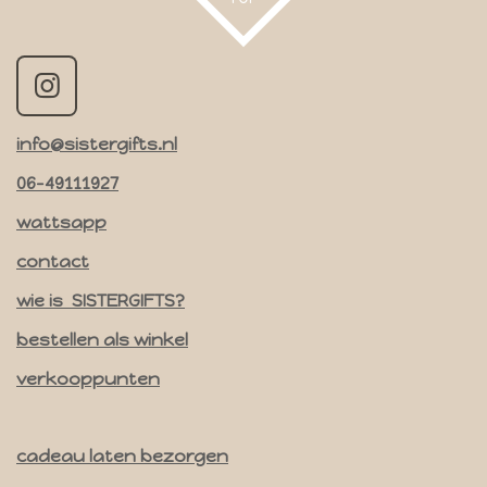
I
n
info@sistergifts.nl
s
t
06-49111927
a
wattsapp
g
contact
r
a
wie is SISTERGIFTS?
m
bestellen als winkel
verkooppunten
cadeau laten bezorgen