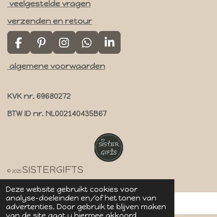
veelgestelde vragen
verzenden en retour
F
P
I
W
L
a
i
n
h
i
algemene voorwaarden
c
n
s
a
n
e
t
t
t
k
b
e
a
s
e
KVK nr. 69680272
o
r
g
A
d
o
e
r
p
I
BTW ID nr. NL002140435B67
k
s
a
p
n
t
m
SISTERGIFTS
© 2025
Deze website gebruikt cookies voor
analyse-doeleinden en/of het tonen van
advertenties. Door gebruik te blijven maken
van de site gaat u hiermee akkoord.