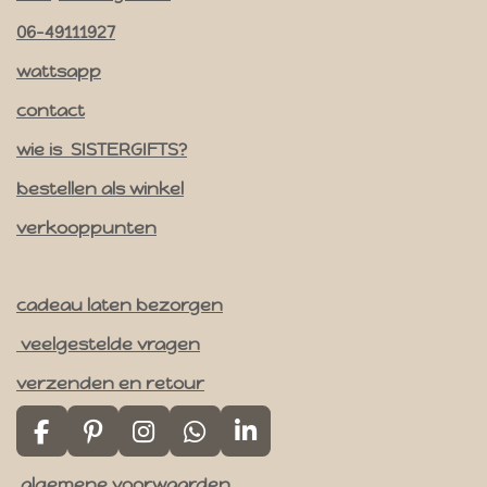
s
t
06-49111927
a
wattsapp
g
contact
r
a
wie is SISTERGIFTS?
m
bestellen als winkel
verkooppunten
cadeau laten bezorgen
veelgestelde vragen
verzenden en retour
F
P
I
W
L
a
i
n
h
i
algemene voorwaarden