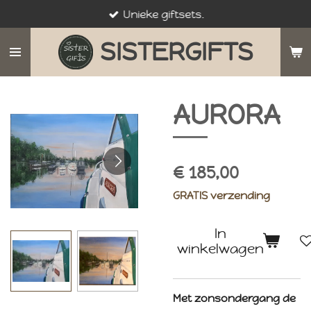
Unieke giftsets.
Ga
direct
SISTERGIFTS
naar
de
hoofdinhoud
AURORA
€ 185,00
GRATIS verzending
In
winkelwagen
Met zonsondergang de