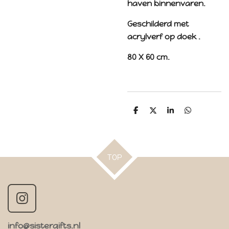
haven binnenvaren.
Geschilderd met
acrylverf op doek .
80 X 60 cm.
D
D
S
D
e
e
h
e
l
e
a
l
e
l
r
e
n
e
n
TOP
I
n
info@sistergifts.nl