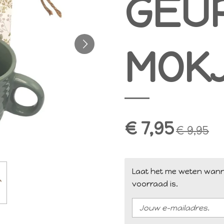
GEU
MOK
€ 7,95
€ 9,95
Laat het me weten wann
voorraad is.