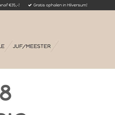
naf €35,-!
Gratis ophalen in Hilversum!
LE
JUF/MEESTER
8