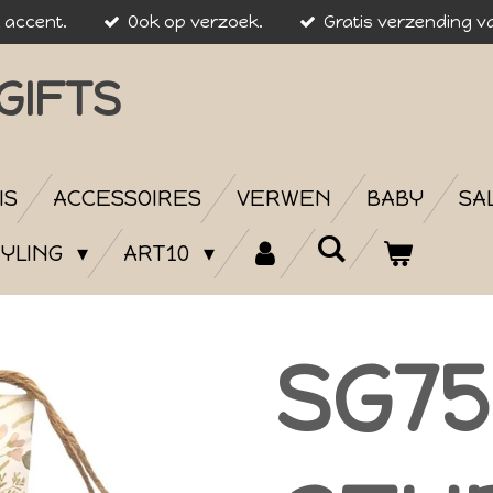
k accent.
Ook op verzoek.
Gratis verzending va
GIFTS
IS
ACCESSOIRES
VERWEN
BABY
SA
YLING
ART10
SG75