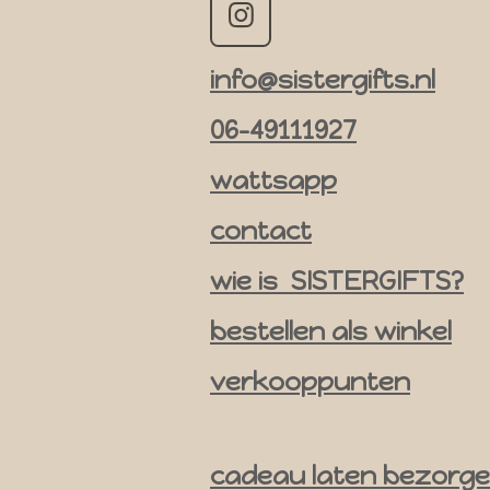
I
n
info@sistergifts.nl
s
t
06-49111927
a
g
wattsapp
r
contact
a
m
wie is SISTERGIFTS?
bestellen als winkel
verkooppunten
cadeau laten bezorg