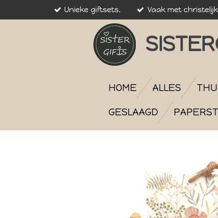
Unieke giftsets.
Vaak met christelij
Ga
direct
naar
SISTER
de
hoofdinhoud
HOME
ALLES
THU
GESLAAGD
PAPERST