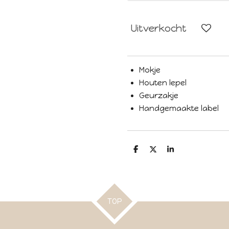
Uitverkocht
Mokje
Houten lepel
Geurzakje
Handgemaakte label
D
D
S
e
e
h
l
e
a
e
l
r
n
e
TOP