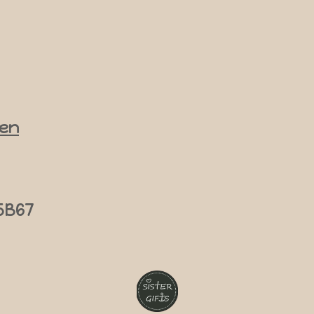
en
5B67