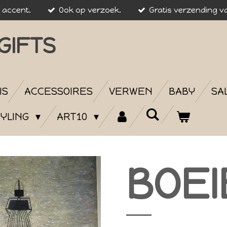
k accent.
Ook op verzoek.
Gratis verzending va
GIFTS
IS
ACCESSOIRES
VERWEN
BABY
SA
YLING
ART10
BOE