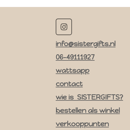
I
n
info@sistergifts.nl
s
t
06-49111927
a
g
wattsapp
r
contact
a
m
wie is SISTERGIFTS?
bestellen als winkel
verkooppunten