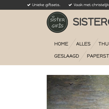
Unieke giftsets.
Vaak met christelij
Ga
direct
naar
SISTER
de
hoofdinhoud
HOME
ALLES
THU
GESLAAGD
PAPERST