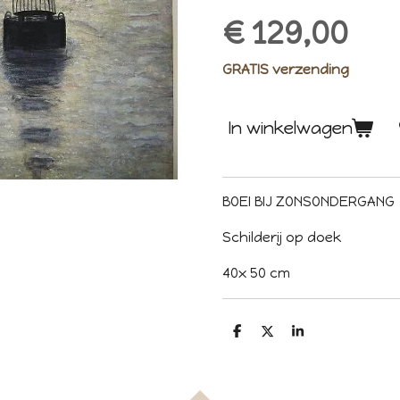
€ 129,00
GRATIS verzending
In winkelwagen
BOEI BIJ ZONSONDERGANG
Schilderij op doek
40x 50 cm
D
D
S
e
e
h
l
e
a
e
l
r
n
e