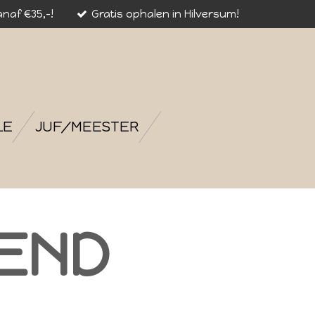
naf €35,-!
Gratis ophalen in Hilversum!
LE
JUF/MEESTER
IEND