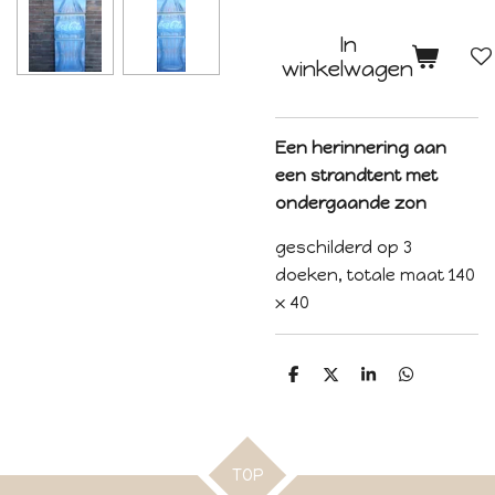
In
winkelwagen
Een herinnering aan
een strandtent met
ondergaande zon
geschilderd op 3
doeken, totale maat 140
x 40
D
D
S
D
e
e
h
e
l
e
a
l
e
l
r
e
n
e
n
TOP