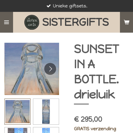
Unieke giftsets.
Ga
direct
SISTERGIFTS
naar
de
hoofdinhoud
SUNSET
IN A
BOTTLE.
drieluik
€ 295,00
GRATIS verzending