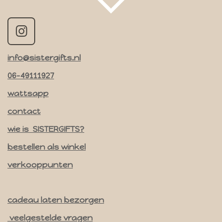
I
n
info@sistergifts.nl
s
t
06-49111927
a
wattsapp
g
contact
r
a
wie is SISTERGIFTS?
m
bestellen als winkel
verkooppunten
cadeau laten bezorgen
veelgestelde vragen