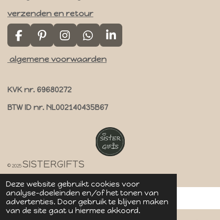
verzenden en retour
F
P
I
W
L
a
i
n
h
i
algemene voorwaarden
c
n
s
a
n
e
t
t
t
k
b
e
a
s
e
KVK nr. 69680272
o
r
g
A
d
o
e
r
p
I
BTW ID nr. NL002140435B67
k
s
a
p
n
t
m
SISTERGIFTS
© 2025
Deze website gebruikt cookies voor
analyse-doeleinden en/of het tonen van
advertenties. Door gebruik te blijven maken
van de site gaat u hiermee akkoord.