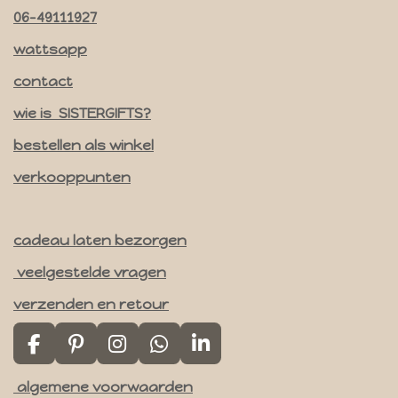
t
06-49111927
a
wattsapp
g
contact
r
a
wie is SISTERGIFTS?
m
bestellen als winkel
verkooppunten
cadeau laten bezorgen
veelgestelde vragen
verzenden en retour
F
P
I
W
L
a
i
n
h
i
algemene voorwaarden
c
n
s
a
n