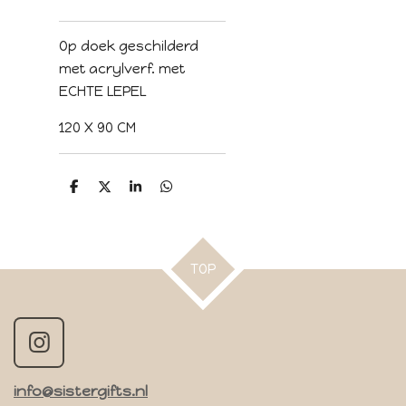
Op doek geschilderd
met acrylverf. met
ECHTE LEPEL
120 X 90 CM
D
D
S
D
e
e
h
e
l
e
a
l
e
l
r
e
n
e
n
TOP
I
n
info@sistergifts.nl
s