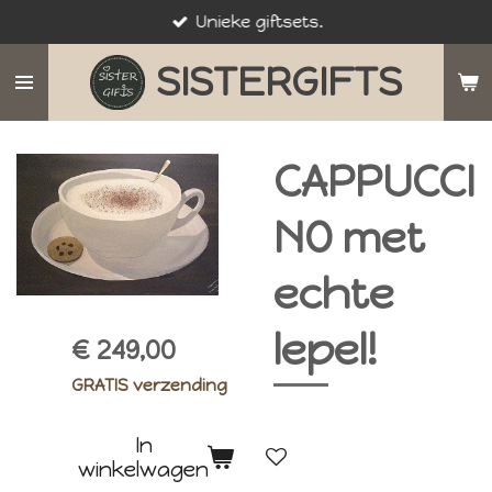
Unieke giftsets.
Ga
direct
SISTERGIFTS
naar
de
hoofdinhoud
CAPPUCCI
NO met
echte
lepel!
€ 249,00
GRATIS verzending
In
winkelwagen