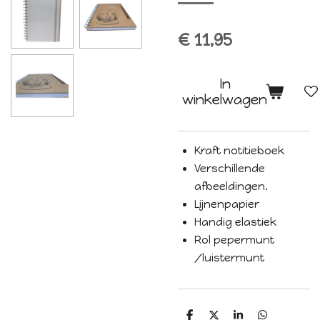
€ 11,95
In
winkelwagen
Kraft notitieboek
Verschillende
afbeeldingen.
Lijnenpapier
Handig elastiek
Rol pepermunt
/luistermunt
D
D
S
D