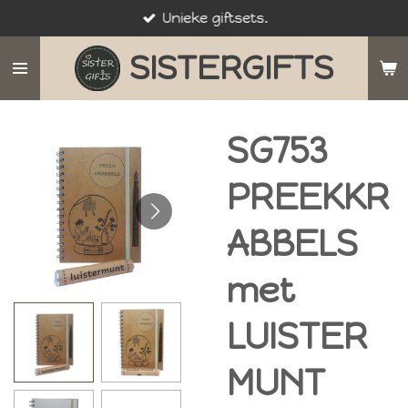
Unieke giftsets.
Ga
direct
SISTERGIFTS
naar
de
hoofdinhoud
SG753
PREEKKR
ABBELS
met
LUISTER
MUNT