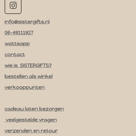
I
n
info@sistergifts.nl
s
t
06-49111927
a
wattsapp
g
contact
r
a
wie is SISTERGIFTS?
m
bestellen als winkel
verkooppunten
cadeau laten bezorgen
veelgestelde vragen
verzenden en retour