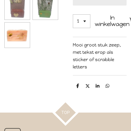
In
winkelwagen
Mooi groot stuk zeep,
met tekst erop als
sticker of scrabble
letters
D
D
S
D
e
e
h
e
l
e
a
l
e
l
r
e
n
e
n
TOP