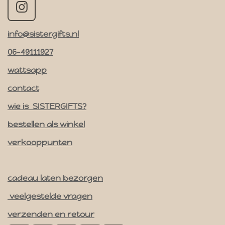
I
n
info@sistergifts.nl
s
t
06-49111927
a
wattsapp
g
contact
r
a
wie is SISTERGIFTS?
m
bestellen als winkel
verkooppunten
cadeau laten bezorgen
veelgestelde vragen
verzenden en retour