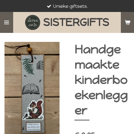
Unieke giftsets.
Ga
direct
SISTERGIFTS
naar
de
hoofdinhoud
Handge
maakte
kinderbo
ekenlegg
er