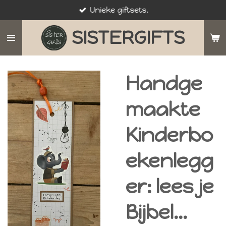
Unieke giftsets.
Ga
direct
SISTERGIFTS
naar
de
hoofdinhoud
Handge
maakte
Kinderbo
ekenlegg
er: lees je
Bijbel…