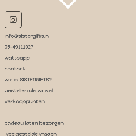
I
n
info@sistergifts.nl
s
t
06-49111927
a
wattsapp
g
contact
r
a
wie is SISTERGIFTS?
m
bestellen als winkel
verkooppunten
cadeau laten bezorgen
veelgestelde vragen