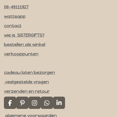
s
t
06-49111927
a
wattsapp
g
contact
r
a
wie is SISTERGIFTS?
m
bestellen als winkel
verkooppunten
cadeau laten bezorgen
veelgestelde vragen
verzenden en retour
F
P
I
W
L
a
i
n
h
i
algemene voorwaarden
c
n
s
a
n