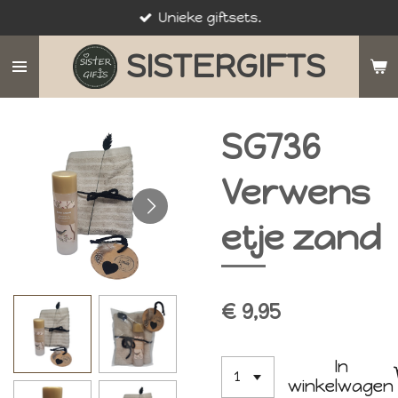
Unieke giftsets.
Ga
direct
SISTERGIFTS
naar
de
hoofdinhoud
SG736
Verwens
etje zand
€ 9,95
In
winkelwagen