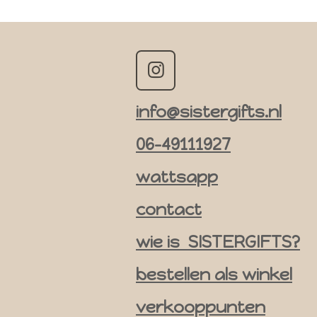
I
n
info@sistergifts.nl
s
t
06-49111927
a
g
wattsapp
r
contact
a
m
wie is SISTERGIFTS?
bestellen als winkel
verkooppunten