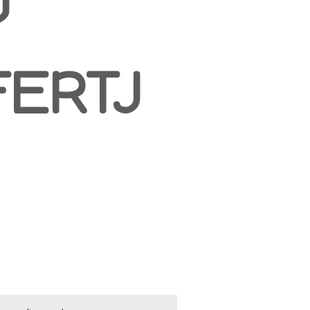
Y
FERTJ