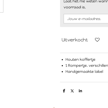
Laat het me weten wann
voorraad is.
Uitverkocht
Houten koffertje
1 Rompertje. verschill
Handgemaakte label
D
D
S
e
e
h
l
e
a
e
l
r
n
e