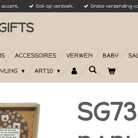
k accent.
Ook op verzoek.
Gratis verzending va
GIFTS
IS
ACCESSOIRES
VERWEN
BABY
SA
YLING
ART10
SG73