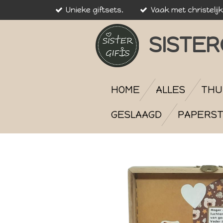
Unieke giftsets.
Vaak met christelij
Ga
direct
naar
SISTER
de
hoofdinhoud
HOME
ALLES
THU
GESLAAGD
PAPERST