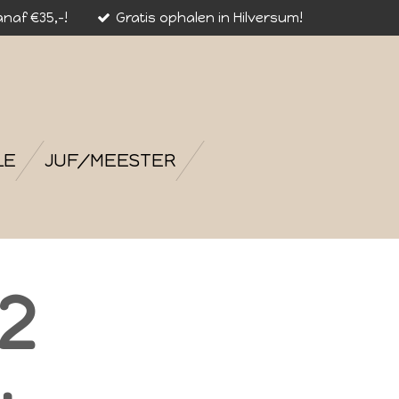
naf €35,-!
Gratis ophalen in Hilversum!
LE
JUF/MEESTER
2