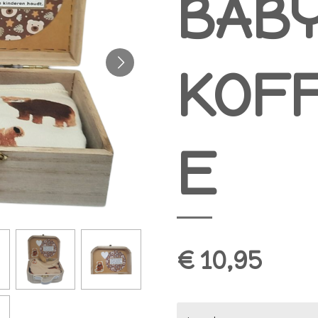
BAB
KOF
E
€ 10,95