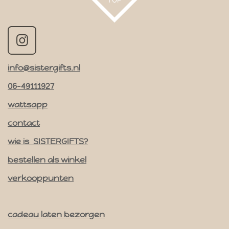
I
n
info@sistergifts.nl
s
t
06-49111927
a
wattsapp
g
contact
r
a
wie is SISTERGIFTS?
m
bestellen als winkel
verkooppunten
cadeau laten bezorgen