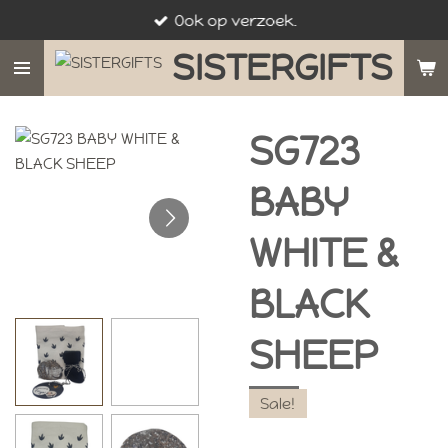
Ook op verzoek.
Ga
direct
SISTERGIFTS
naar
de
hoofdinhoud
SG723
BABY
WHITE &
BLACK
SHEEP
Sale!