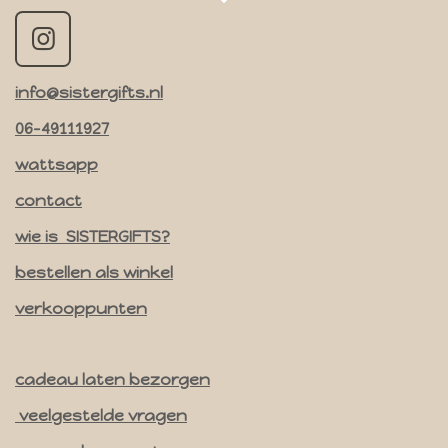
I
n
info@sistergifts.nl
s
t
06-49111927
a
wattsapp
g
contact
r
a
wie is SISTERGIFTS?
m
bestellen als winkel
verkooppunten
cadeau laten bezorgen
veelgestelde vragen