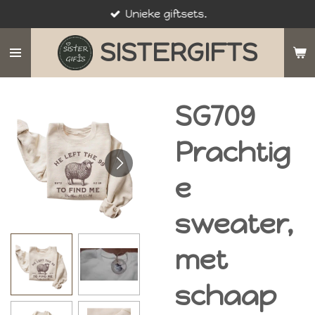
Unieke giftsets.
Ga
direct
SISTERGIFTS
naar
de
hoofdinhoud
SG709
Prachtig
e
sweater,
met
schaap