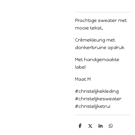
Prachtige sweater met
mooie tekst,
Crèmekleurig met
donkerbruine opdruk
Met handgemaakte
label
Maat M
#christelijkekleding
#christelijkesweater
#christelijketrui
D
D
S
D
e
e
h
e