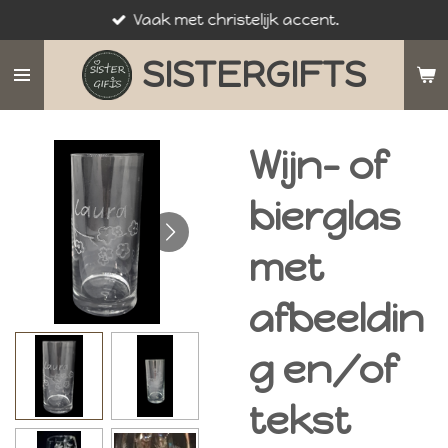
Vaak met christelijk accent.
Ga
direct
SISTERGIFTS
naar
de
hoofdinhoud
Wijn- of
bierglas
met
afbeeldin
g en/of
tekst