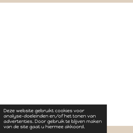
Deze website gebruikt cookies voor
analyse-doeleinden en/of het tonen van
advertenties. Door gebruik te blijven maken
van de site gaat u hiermee akkoord.