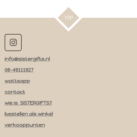
l
e
a
l
e
l
r
e
n
e
n
TOP
I
n
info@sistergifts.nl
s
t
06-49111927
a
wattsapp
g
contact
r
a
wie is SISTERGIFTS?
m
bestellen als winkel
verkooppunten