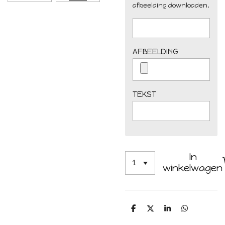
afbeelding downloaden.
AFBEELDING
TEKST
In
winkelwagen
D
D
S
D
e
e
h
e