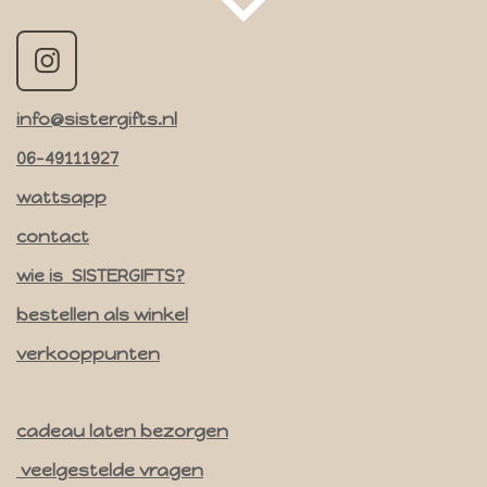
I
n
info@sistergifts.nl
s
t
06-49111927
a
wattsapp
g
contact
r
a
wie is SISTERGIFTS?
m
bestellen als winkel
verkooppunten
cadeau laten bezorgen
veelgestelde vragen