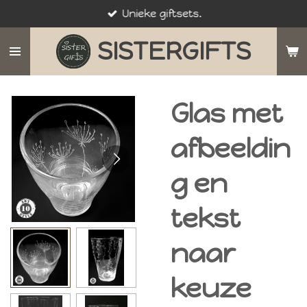
Unieke giftsets.
Ga
direct
SISTERGIFTS
naar
de
hoofdinhoud
Glas met
afbeeldin
g en
tekst
naar
keuze