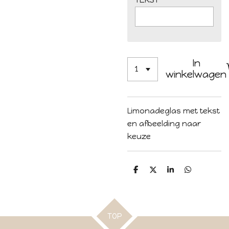
In
winkelwagen
Limonadeglas met tekst
en afbeelding naar
keuze
D
D
S
D
e
e
h
e
l
e
a
l
e
l
r
e
n
e
n
TOP