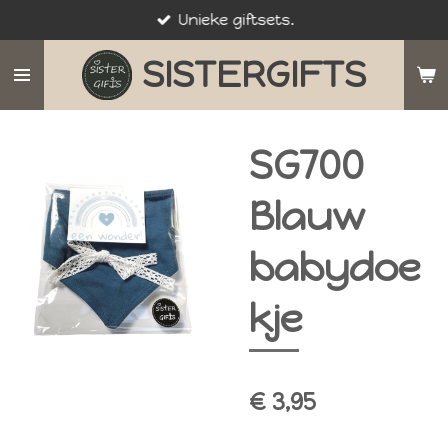
Unieke giftsets.
Ga
direct
SISTERGIFTS
naar
de
hoofdinhoud
SG700
Blauw
babydoe
kje
€ 3,95