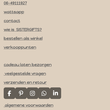
t
06-49111927
a
wattsapp
g
contact
r
a
wie is SISTERGIFTS?
m
bestellen als winkel
verkooppunten
cadeau laten bezorgen
veelgestelde vragen
verzenden en retour
F
P
I
W
L
a
i
n
h
i
algemene voorwaarden
c
n
s
a
n