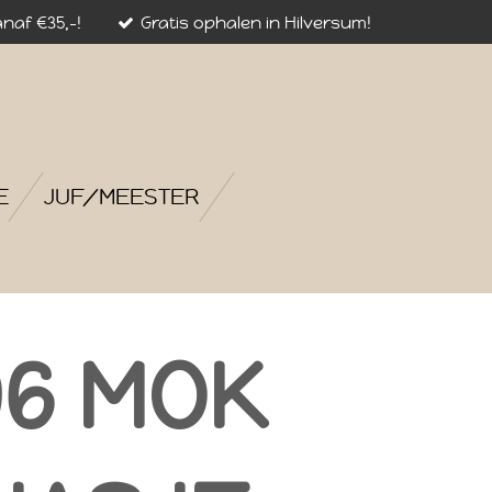
naf €35,-!
Gratis ophalen in Hilversum!
E
JUF/MEESTER
6 MOK