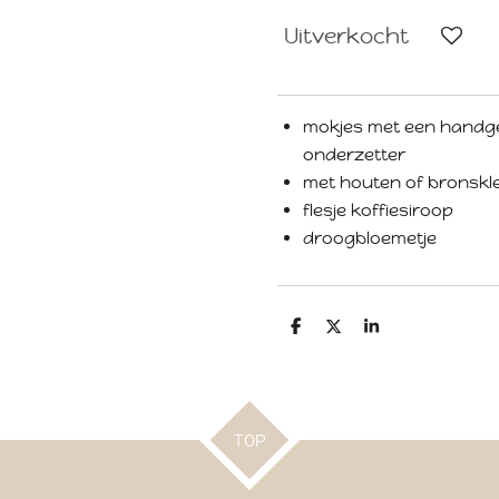
Uitverkocht
mokjes met een handge
onderzetter
met houten of bronskleu
flesje koffiesiroop
droogbloemetje
D
D
S
e
e
h
l
e
a
e
l
r
n
e
TOP