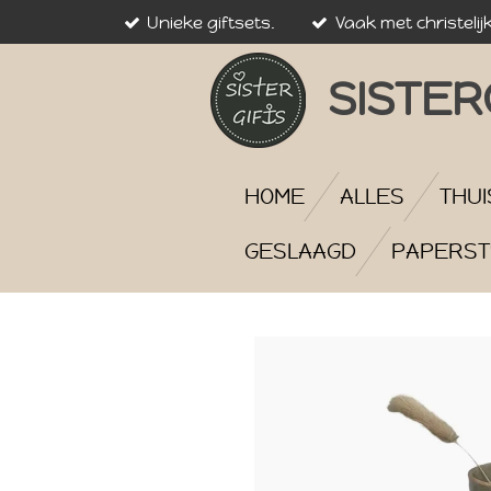
Unieke giftsets.
Vaak met christelij
Ga
direct
naar
SISTER
de
hoofdinhoud
HOME
ALLES
THUI
GESLAAGD
PAPERST