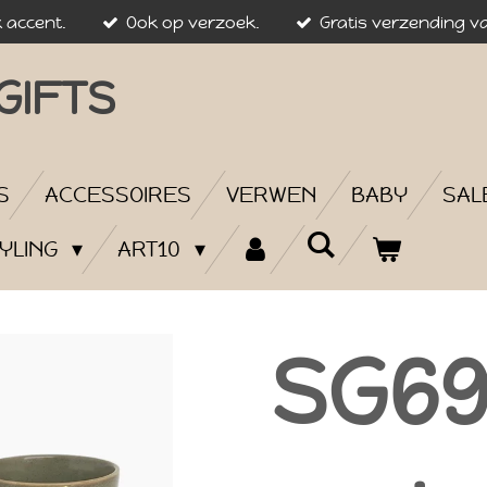
k accent.
Ook op verzoek.
Gratis verzending va
GIFTS
S
ACCESSOIRES
VERWEN
BABY
SAL
YLING
ART10
SG69