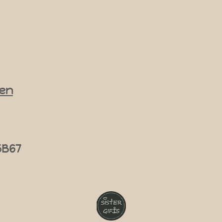
en
5B67