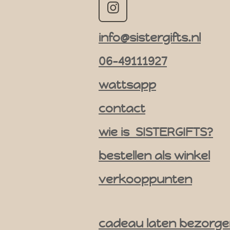
I
n
info@sistergifts.nl
s
t
06-49111927
a
g
wattsapp
r
contact
a
m
wie is SISTERGIFTS?
bestellen als winkel
verkooppunten
cadeau laten bezorg