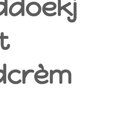
ddoekj
t
dcrèm