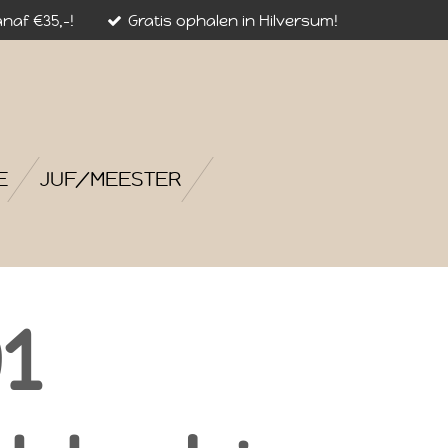
naf €35,-!
Gratis ophalen in Hilversum!
E
JUF/MEESTER
1