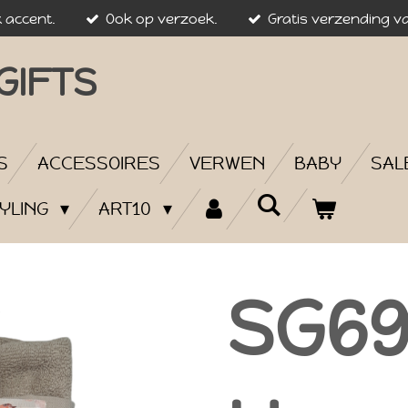
k accent.
Ook op verzoek.
Gratis verzending va
GIFTS
S
ACCESSOIRES
VERWEN
BABY
SAL
YLING
ART10
SG69