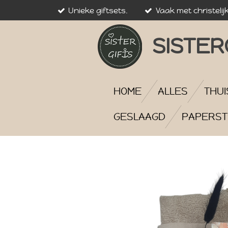
Unieke giftsets.
Vaak met christelij
Ga
direct
naar
SISTER
de
hoofdinhoud
HOME
ALLES
THUI
GESLAAGD
PAPERST