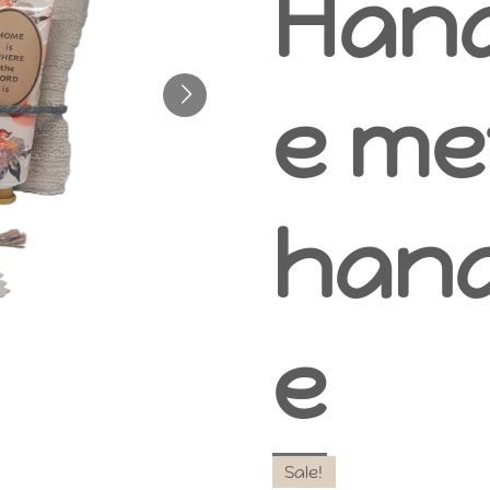
Han
e me
han
e
Sale!