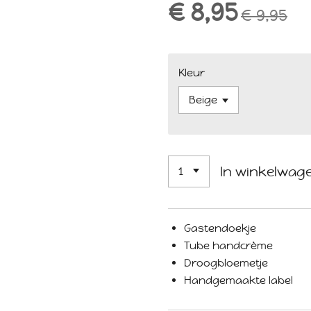
€ 8,95
€ 9,95
Kleur
In winkelwag
Gastendoekje
Tube handcrème
Droogbloemetje
Handgemaakte label