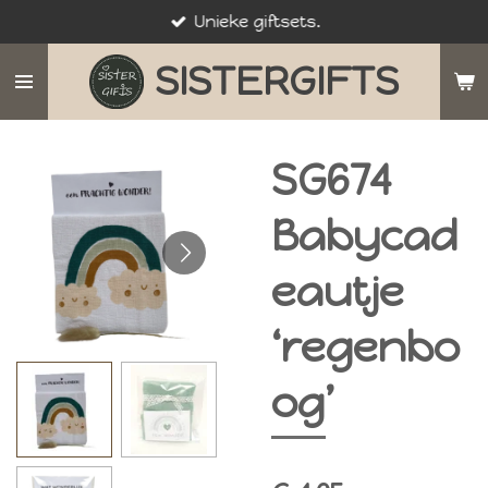
Unieke giftsets.
Ga
direct
SISTERGIFTS
naar
de
hoofdinhoud
SG674
Babycad
eautje
‘regenbo
og’