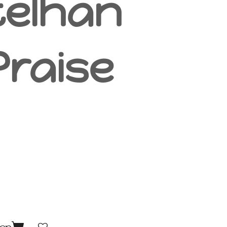
telhan
Praise