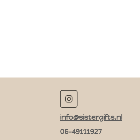
I
n
info@sistergifts.nl
s
t
06-49111927
a