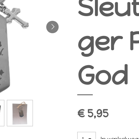
Sleu
ger 
God
€ 5,95