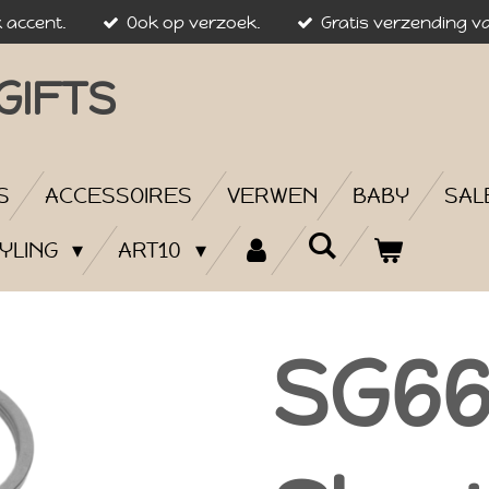
k accent.
Ook op verzoek.
Gratis verzending va
GIFTS
S
ACCESSOIRES
VERWEN
BABY
SAL
YLING
ART10
SG66