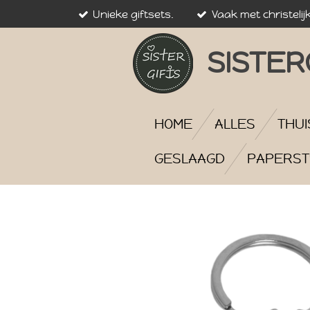
Unieke giftsets.
Vaak met christelij
Ga
direct
naar
SISTER
de
hoofdinhoud
HOME
ALLES
THUI
GESLAAGD
PAPERST