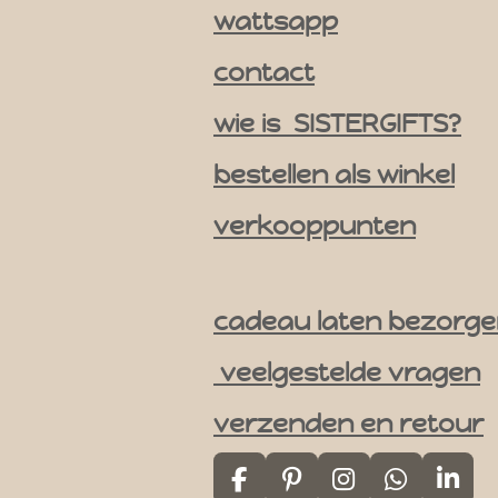
g
wattsapp
r
contact
a
m
wie is SISTERGIFTS?
bestellen als winkel
verkooppunten
cadeau laten bezorg
veelgestelde vragen
verzenden en retour
F
P
I
W
L