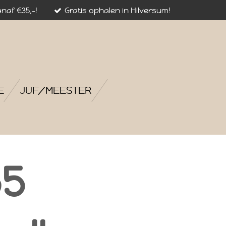
naf €35,-!
Gratis ophalen in Hilversum!
E
JUF/MEESTER
5