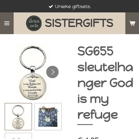
Unieke giftsets.
Ga
direct
SISTERGIFTS
naar
de
hoofdinhoud
SG655
sleutelha
nger God
is my
refuge