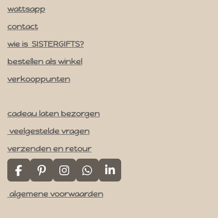
a
wattsapp
g
contact
r
a
wie is SISTERGIFTS?
m
bestellen als winkel
verkooppunten
cadeau laten bezorgen
veelgestelde vragen
verzenden en retour
F
P
I
W
L
a
i
n
h
i
algemene voorwaarden
c
n
s
a
n
e
t
t
t
k
b
e
a
s
e