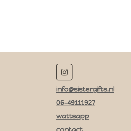
I
n
info@sistergifts.nl
s
t
06-49111927
a
g
wattsapp
r
contact
a