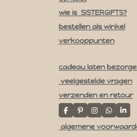
m
wie is SISTERGIFTS?
bestellen als winkel
verkooppunten
cadeau laten bezorg
veelgestelde vragen
verzenden en retour
F
P
I
W
L
a
i
n
h
i
algemene voorwaard
c
n
s
a
n
e
t
t
t
k