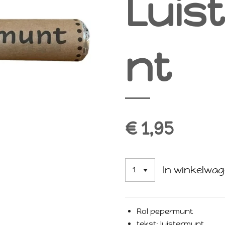
Luis
nt
€ 1,95
In winkelwa
Rol pepermunt
tekst: luistermunt