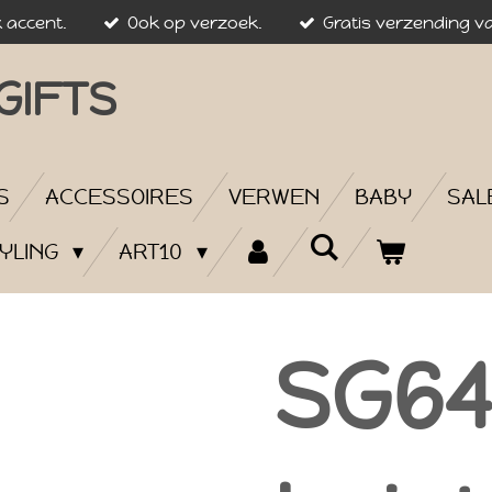
k accent.
Ook op verzoek.
Gratis verzending va
GIFTS
S
ACCESSOIRES
VERWEN
BABY
SAL
YLING
ART10
SG64