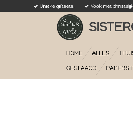
Unieke giftsets.
Vaak met christelij
Ga
direct
naar
SISTER
de
hoofdinhoud
HOME
ALLES
THUI
GESLAAGD
PAPERST