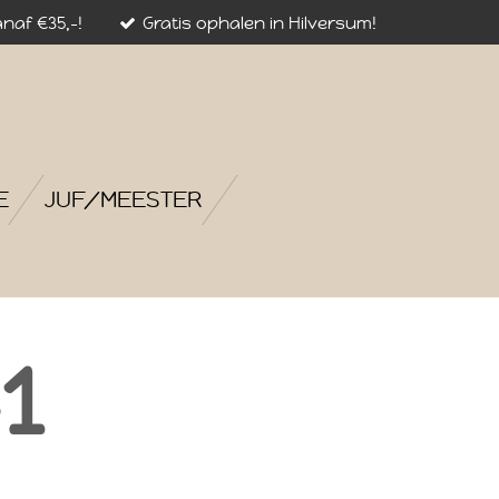
naf €35,-!
Gratis ophalen in Hilversum!
E
JUF/MEESTER
1