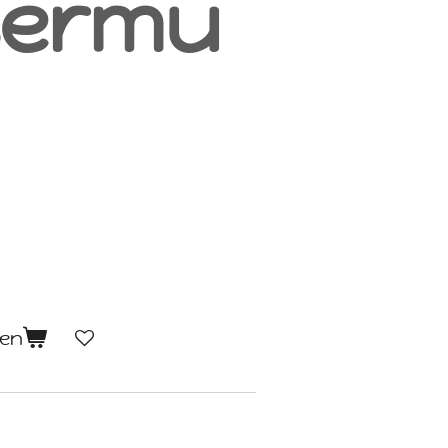
termu
gen