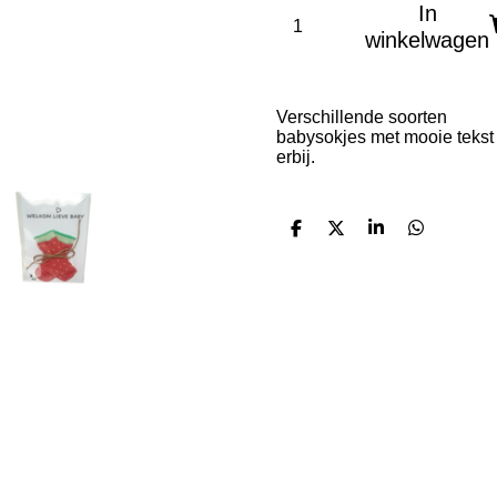
In
winkelwagen
Verschillende soorten
babysokjes met mooie tekst
erbij.
D
D
S
D
e
e
h
e
l
e
a
l
e
l
r
e
n
e
n