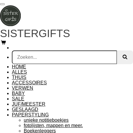
Ga
direct
naar
de
hoofdinhoud
SISTERGIFTS
HOME
ALLES
THUIS
ACCESSOIRES
VERWEN
BABY
SALE
JUF/MEESTER
GESLAAGD
PAPERSTYLING
unieke notitieboekjes
fotolijsten, mappen en meer.
Boekenleggers