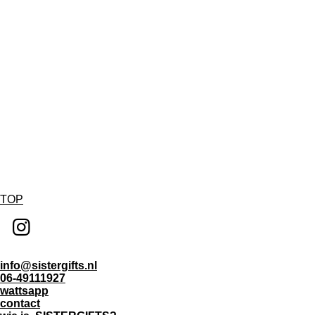
TOP
I
n
info@sistergifts.nl
s
06-49111927
wattsapp
t
contact
a