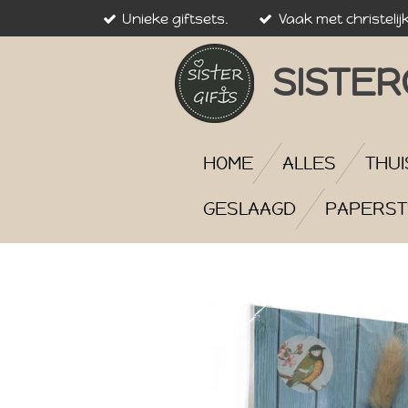
Unieke giftsets.
Vaak met christelij
Ga
direct
naar
SISTER
de
hoofdinhoud
HOME
ALLES
THUI
GESLAAGD
PAPERST