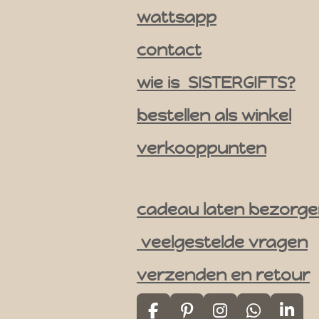
g
wattsapp
r
contact
a
m
wie is SISTERGIFTS?
bestellen als winkel
verkooppunten
cadeau laten bezorg
veelgestelde vragen
verzenden en retour
F
P
I
W
L