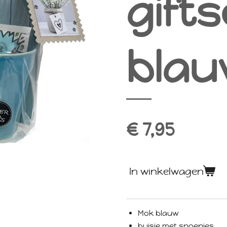
gifts
bla
€ 7,95
In winkelwagen
Mok blauw
buisje met snoepjes