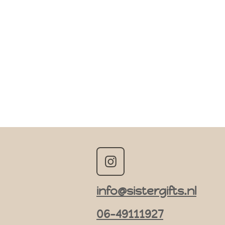
I
n
info@sistergifts.nl
s
t
06-49111927
a