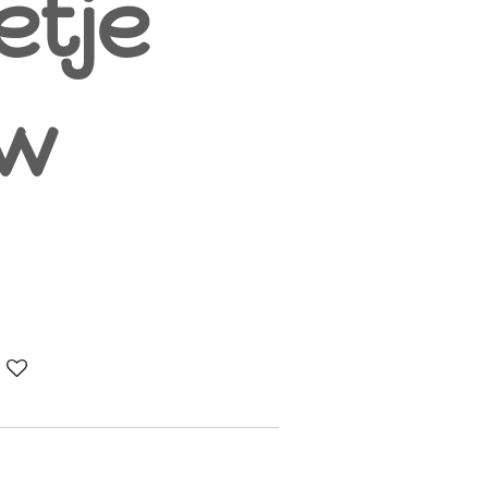
etje
uw