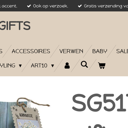
k accent.
Ook op verzoek.
Gratis verzending va
GIFTS
S
ACCESSOIRES
VERWEN
BABY
SAL
YLING
ART10
SG51