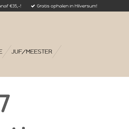
naf €35,-!
Gratis ophalen in Hilversum!
E
JUF/MEESTER
7