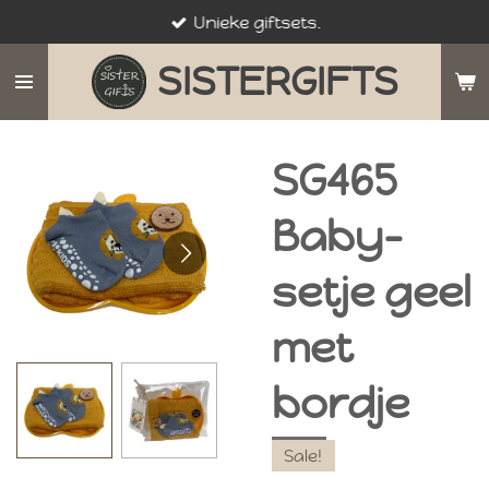
Unieke giftsets.
Ga
direct
SISTERGIFTS
naar
de
hoofdinhoud
SG465
Baby-
setje geel
met
bordje
Sale!