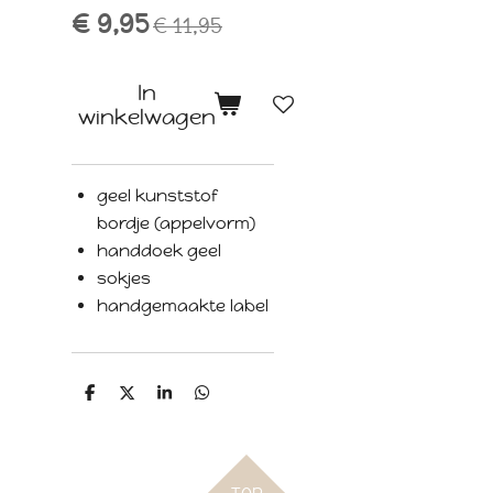
€ 9,95
€ 11,95
In
winkelwagen
geel kunststof
bordje (appelvorm)
handdoek geel
sokjes
handgemaakte label
D
D
S
D
e
e
h
e
l
e
a
l
e
l
r
e
n
e
n