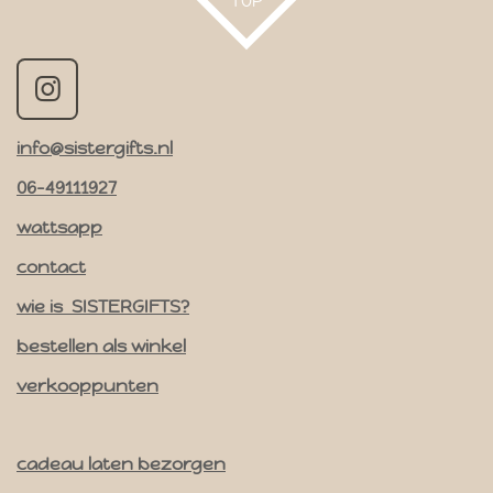
TOP
I
n
info@sistergifts.nl
s
t
06-49111927
a
wattsapp
g
contact
r
a
wie is SISTERGIFTS?
m
bestellen als winkel
verkooppunten
cadeau laten bezorgen