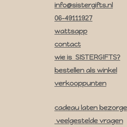
info@sistergifts.nl
s
t
06-49111927
a
g
wattsapp
r
contact
a
m
wie is SISTERGIFTS?
bestellen als winkel
verkooppunten
cadeau laten bezorg
veelgestelde vragen