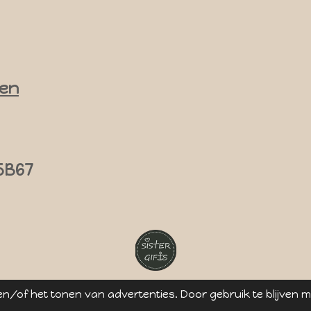
en
5B67
n/of het tonen van advertenties. Door gebruik te blijven 