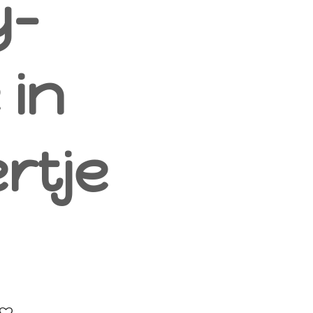
y-
 in
rtje