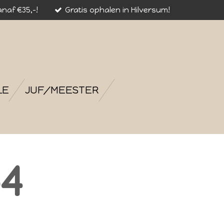
naf €35,-!
Gratis ophalen in Hilversum!
LE
JUF/MEESTER
4