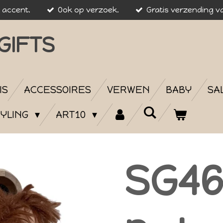
k accent.
Ook op verzoek.
Gratis verzending va
GIFTS
IS
ACCESSOIRES
VERWEN
BABY
SA
YLING
ART10
SG46