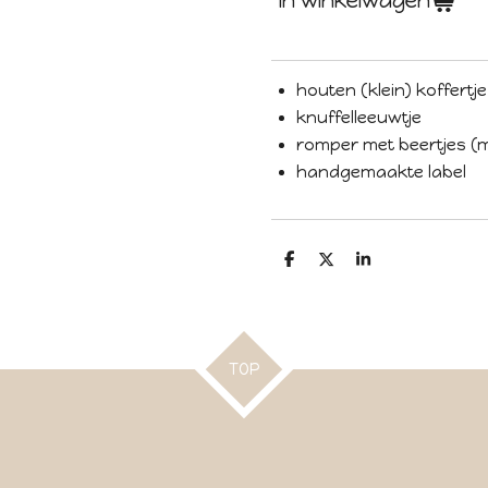
In winkelwagen
houten (klein) koffertj
knuffelleeuwtje
romper met beertjes (
handgemaakte label
D
D
S
e
e
h
l
e
a
e
l
r
n
e
TOP