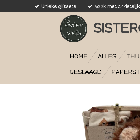
Unieke giftsets.
Vaak met christelij
Ga
direct
naar
SISTER
de
hoofdinhoud
HOME
ALLES
THU
GESLAAGD
PAPERST