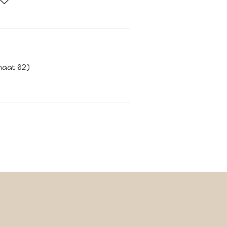
e
maat 62)